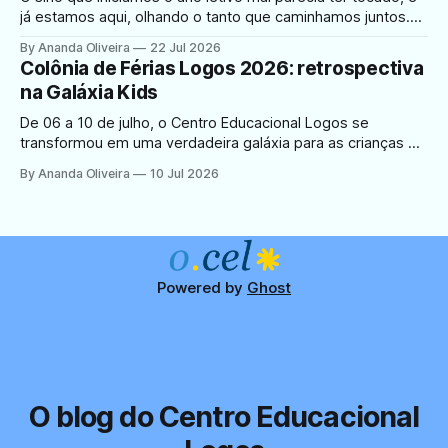
já estamos aqui, olhando o tanto que caminhamos juntos.
Foram seis meses de aprendizado, descobertas e muita
By Ananda Oliveira
22 Jul 2026
vida acontecendo dentro e fora da sala de aula. No Centro
Colônia de Férias Logos 2026: retrospectiva
Educacional Logos, educar está além de quadro e dos
na Galáxia Kids
livros:
De 06 a 10 de julho, o Centro Educacional Logos se
transformou em uma verdadeira galáxia para as crianças de
3 a 10 anos. A Colônia de Férias 2026, com o tema Galáxia
By Ananda Oliveira
10 Jul 2026
Kids, encerrou mais uma edição cheia de brincadeiras,
descobertas e muito carinho. Quem conduziu a colônia
Assim
Powered by
Ghost
O blog do Centro Educacional