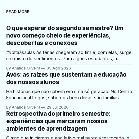
READ MORE
O que esperar do segundo semestre? Um
novo começo cheio de experiências,
descobertas e conexões
#voltaàsaulas As férias chegaram ao fim e, com elas, surge
um misto de sentimentos. Para alguns estudantes, a
expectativa de reencontrar os amigos e voltar à rotina é
By Ananda Oliveira
05 Ago 2026
motivo de muita empolgação e alegria. Para outros, o
Avós: as raízes que sustentam a educação
retorno às aulas pode despertar dúvidas, ansiedade ou
dos nossos alunos
insegurança diante de um novo
Há histórias que não cabem em uma só geração. No Centro
Educacional Logos, sabemos bem disso: são famílias
inteiras que atravessam décadas dentro dos nossos
By Ananda Oliveira
29 Jul 2026
portões, pais que hoje trazem os filhos para estudar no
Retrospectiva do primeiro semestre:
mesmo lugar onde, há mais de 30 anos, também
experiências que marcaram nossos
aprenderam a ler, a somar e
ambientes de aprendizagem
O sino que iniciamos o ano letivo mal parecia ter tocado, e