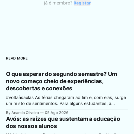
READ MORE
O que esperar do segundo semestre? Um
novo começo cheio de experiências,
descobertas e conexões
#voltaàsaulas As férias chegaram ao fim e, com elas, surge
um misto de sentimentos. Para alguns estudantes, a
expectativa de reencontrar os amigos e voltar à rotina é
By Ananda Oliveira
05 Ago 2026
motivo de muita empolgação e alegria. Para outros, o
Avós: as raízes que sustentam a educação
retorno às aulas pode despertar dúvidas, ansiedade ou
dos nossos alunos
insegurança diante de um novo