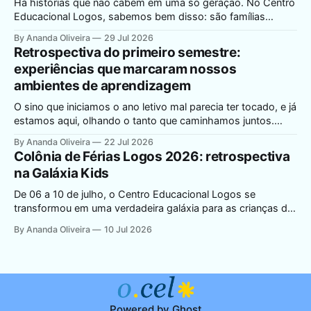
Há histórias que não cabem em uma só geração. No Centro
Educacional Logos, sabemos bem disso: são famílias
inteiras que atravessam décadas dentro dos nossos
By Ananda Oliveira
29 Jul 2026
portões, pais que hoje trazem os filhos para estudar no
Retrospectiva do primeiro semestre:
mesmo lugar onde, há mais de 30 anos, também
experiências que marcaram nossos
aprenderam a ler, a somar e
ambientes de aprendizagem
O sino que iniciamos o ano letivo mal parecia ter tocado, e já
estamos aqui, olhando o tanto que caminhamos juntos.
Foram seis meses de aprendizado, descobertas e muita
By Ananda Oliveira
22 Jul 2026
vida acontecendo dentro e fora da sala de aula. No Centro
Colônia de Férias Logos 2026: retrospectiva
Educacional Logos, educar está além de quadro e dos
na Galáxia Kids
livros:
De 06 a 10 de julho, o Centro Educacional Logos se
transformou em uma verdadeira galáxia para as crianças de
3 a 10 anos. A Colônia de Férias 2026, com o tema Galáxia
By Ananda Oliveira
10 Jul 2026
Kids, encerrou mais uma edição cheia de brincadeiras,
descobertas e muito carinho. Quem conduziu a colônia
Assim
Powered by
Ghost