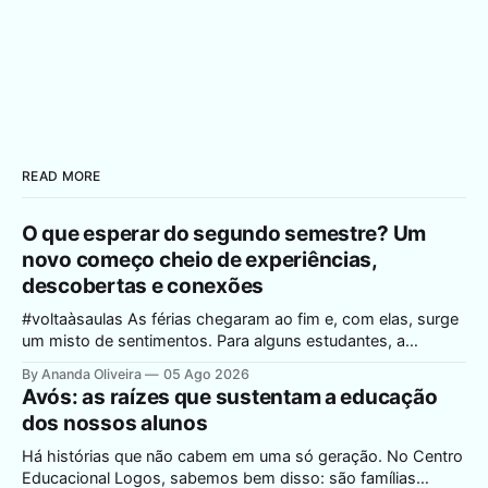
READ MORE
O que esperar do segundo semestre? Um
novo começo cheio de experiências,
descobertas e conexões
#voltaàsaulas As férias chegaram ao fim e, com elas, surge
um misto de sentimentos. Para alguns estudantes, a
expectativa de reencontrar os amigos e voltar à rotina é
By Ananda Oliveira
05 Ago 2026
motivo de muita empolgação e alegria. Para outros, o
Avós: as raízes que sustentam a educação
retorno às aulas pode despertar dúvidas, ansiedade ou
dos nossos alunos
insegurança diante de um novo
Há histórias que não cabem em uma só geração. No Centro
Educacional Logos, sabemos bem disso: são famílias