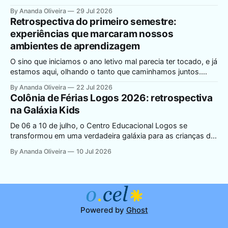
inteiras que atravessam décadas dentro dos nossos
By Ananda Oliveira
29 Jul 2026
portões, pais que hoje trazem os filhos para estudar no
Retrospectiva do primeiro semestre:
mesmo lugar onde, há mais de 30 anos, também
experiências que marcaram nossos
aprenderam a ler, a somar e
ambientes de aprendizagem
O sino que iniciamos o ano letivo mal parecia ter tocado, e já
estamos aqui, olhando o tanto que caminhamos juntos.
Foram seis meses de aprendizado, descobertas e muita
By Ananda Oliveira
22 Jul 2026
vida acontecendo dentro e fora da sala de aula. No Centro
Colônia de Férias Logos 2026: retrospectiva
Educacional Logos, educar está além de quadro e dos
na Galáxia Kids
livros:
De 06 a 10 de julho, o Centro Educacional Logos se
transformou em uma verdadeira galáxia para as crianças de
3 a 10 anos. A Colônia de Férias 2026, com o tema Galáxia
By Ananda Oliveira
10 Jul 2026
Kids, encerrou mais uma edição cheia de brincadeiras,
descobertas e muito carinho. Quem conduziu a colônia
Assim
Powered by
Ghost