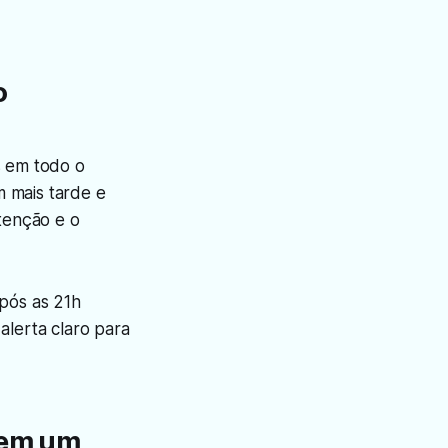
o
s em todo o
m mais tarde e
tenção e o
após as 21h
alerta claro para
 em um