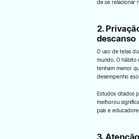
de se relacionar 
2. Privaçã
descanso
O uso de telas du
mundo. O hábito 
tenham menor qua
desempenho escol
Estudos citados p
melhorou signific
pais e educadore
3. Atenção