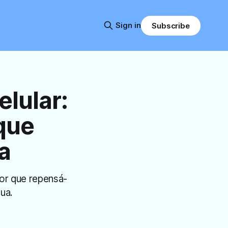
Sign in
Subscribe
lular:
que
a
por que repensá-
ua.