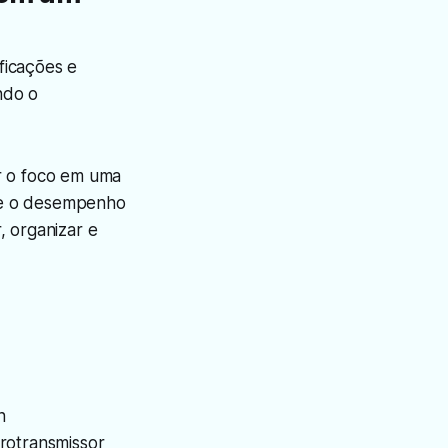
ficações e
ndo o
r o foco em uma
nte o desempenho
, organizar e
n
urotransmissor