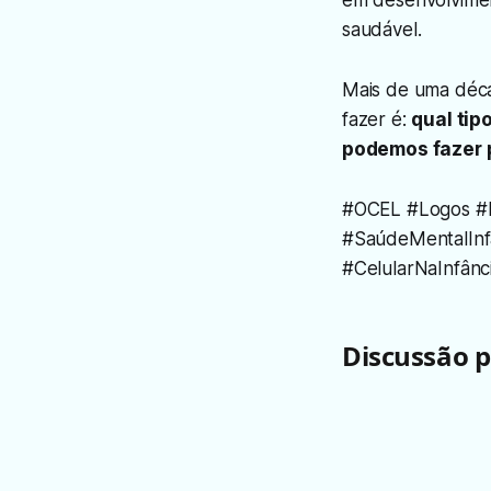
em desenvolviment
saudável.
Mais de uma déc
fazer é:
qual tip
podemos fazer p
#OCEL #Logos #In
#SaúdeMentalInfa
#CelularNaInfân