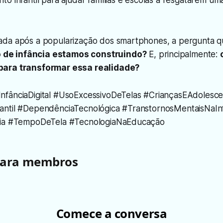
o infantil para ajudar famílias e escolas a resgatarem uma
ada após a popularização dos smartphones, a pergunta 
o de infância estamos construindo?
E, principalmente:
ara transformar essa realidade?
fânciaDigital #UsoExcessivoDeTelas #CriançasEAdolesce
ntil #DependênciaTecnológica #TranstornosMentaisNaIn
cia #TempoDeTela #TecnologiaNaEducação