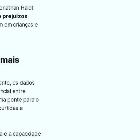
Jonathan Haidt
 prejuízos
m em crianças e
 mais
tanto, os dados
ncial entre
uma ponte para o
curtidas e
ia e a capacidade