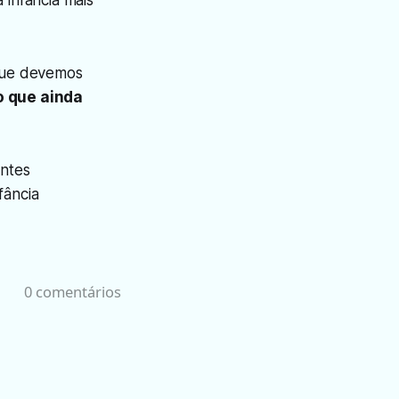
 infância mais
que devemos
o que ainda
ntes
fância