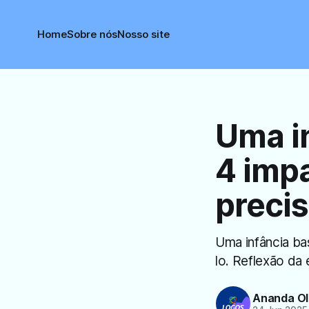
Home
Sobre nós
Nosso site
Uma in
4 imp
preci
Uma infância ba
lo. Reflexão da
Ananda Ol